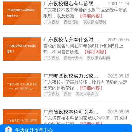
广东夜校报名有年龄限制吗？有哪些专业？
2021.11.24
广东夜校不仅有年龄的限制而且还受学历的
限制，以及还需...
【详细内容】
广东夜校
夜校报名
夜校报名限制
广东夜校专升本什么时候报考？
2021.05.05
夜校的报名时间在每年的8月中旬到9月上
旬，不同省份所规...
【详细内容】
广东夜校
夜校专升本
夜校报名时间
广东哪些夜校实力比较占优势？决定因素是什么？
2019.08.15
广东夜校办学高校较多，比较占优势的决定
因素的是教学经...
【详细内容】
广东夜校
夜校
夜校大学实力
广东省夜校本科可以考研吗？
2019.08.08
广东省夜校本科是国家承认的学历，可以报
名全国统一研究...
【详细内容】
学历提升报考中心
广东省夜校
自考本科
夜校本科