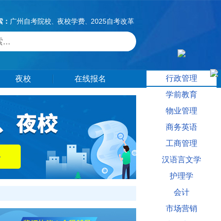
索：
广州自考院校
夜校学费
2025自考改革
、
、
行政管理
夜校
在线报名
学前教育
物业管理
商务英语
工商管理
汉语言文学
护理学
会计
市场营销
学本科相关信息供大家参考。