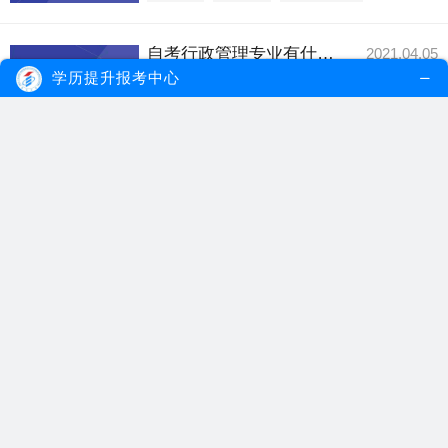
自考行政管理专业有什么优势？好考吗？
2021.04.05
自考行政管理专业考试课程少、知识点都偏
学历提升报考中心
向于文科类，只...
【详细内容】
自考行政管理专业
自考专业
自考考试难度
成人自考专科什么专业比较好考？
2021.03.16
众所周知，自考是所有成人教育形式中难度
最高的，自考生...
【详细内容】
成人自考专科
自考专科专业
自考大专专业
广州自考如何选专业？哪些专业好考？
2021.02.06
广州自考生可以根据职业发展需求、个人优
势与兴趣以及个...
【详细内容】
广州自考
广州自考专业
自考专业
自考本科如何选择专业？哪些专业比较好考？
2021.01.19
提升本科学历可以通过报读自考的方式，自