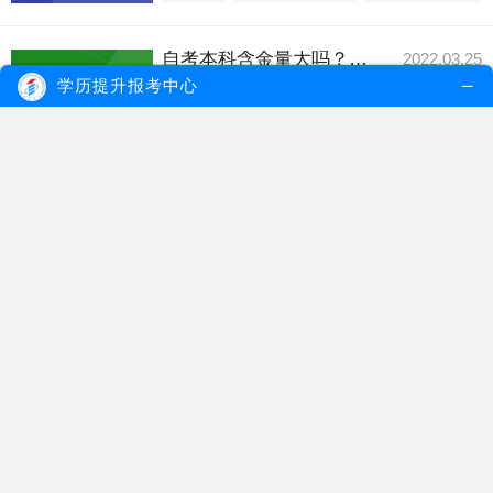
自考本科含金量大吗？难度大吗？
2022.03.25
自考含金量是成人教育含金量中比较高的，
学历提升报考中心
同时也是受国家...
【详细内容】
自考本科
自考含金量
自考本科难吗
自考本科和成人高考的区别什么？哪种含金量高？
2021.09.12
自考成考区别体现在报名条件、考试时间等
方面，并且自考...
【详细内容】
自考本科
自考成考区别
自考含金量
广东自考报名选重点学校学历含金量会更高吗？
2021.05.10
在广东自考中，考生如果想要报名参加广东
自考考试，首先...
【详细内容】
广东自考报名
自考学校
自考学历含金量
自考学历和成考学历哪个含金量更高？
2021.03.19
自改革开放以来，国家高等教育方式逐渐多