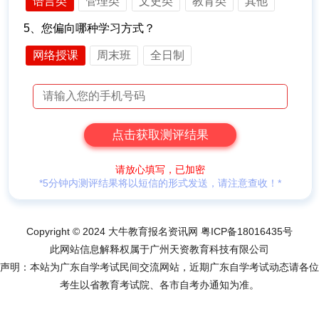
语言类
管理类
文史类
教育类
其他
5、您偏向哪种学习方式？
网络授课
周末班
全日制
请放心填写，已加密
*5分钟内测评结果将以短信的形式发送，请注意查收！*
Copyright © 2024 大牛教育报名资讯网
粤ICP备18016435号
此网站信息解释权属于广州天资教育科技有限公司
声明：本站为广东自学考试民间交流网站，近期广东自学考试动态请各位
考生以省教育考试院、各市自考办通知为准。