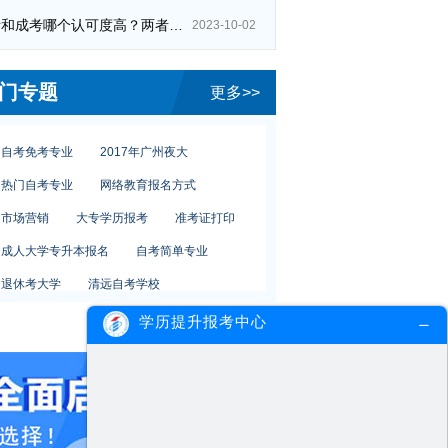
广州夜校报考学历
高中自考报名
自考和成考哪个认可度高？两者区别在哪？
2023-10-02
成人自考学费
广东自考优势
初中自考大专时间
自考申请学士学位
门专题
更多>>
自考服装设计设计
本科内容考什么
自考免考专业
2017年广州夜大
热门自考专业
网络教育报名方式
市场营销
大专学历报考
准考证打印
成人大学专升本报名
自考简单专业
退休考大学
清远自考学校
自考转考条件
广州夜校报考学历
学历提升报考中心
高中自考报名
成人自考学费
广东自考优势
初中自考大专时间
自考申请学士学位
自考服装设计设计
本科内容考什么
自考免考专业