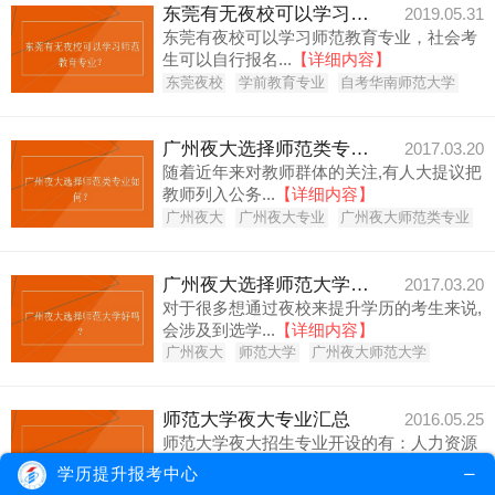
东莞有无夜校可以学习师范教育专业？
2019.05.31
东莞有夜校可以学习师范教育专业，社会考
生可以自行报名...
【详细内容】
东莞夜校
学前教育专业
自考华南师范大学
广州夜大选择师范类专业如何？
2017.03.20
随着近年来对教师群体的关注,有人大提议把
教师列入公务...
【详细内容】
广州夜大
广州夜大专业
广州夜大师范类专业
广州夜大选择师范大学好吗？
2017.03.20
对于很多想通过夜校来提升学历的考生来说,
会涉及到选学...
【详细内容】
广州夜大
师范大学
广州夜大师范大学
师范大学夜大专业汇总
2016.05.25
师范大学夜大招生专业开设的有：人力资源
管理、现代企业...
【详细内容】
学历提升报考中心
夜大专业
师范大学夜大
师范大学夜大专业