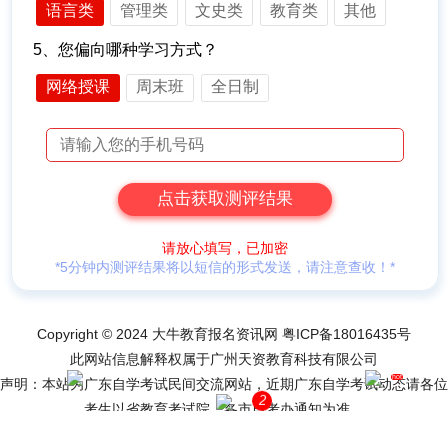
语言类
管理类
文史类
教育类
其他
5、您偏向哪种学习方式？
网络授课
周末班
全日制
请放心填写，已加密
*5分钟内测评结果将以短信的形式发送，请注意查收！*
Copyright © 2024 大牛教育报名资讯网
粤ICP备18016435号
此网站信息解释权属于广州天资教育科技有限公司
hot
声明：本站为广东自学考试民间交流网站，近期广东自学考试动态请各位
网站导航
网上报名
2
考生以省教育考试院、各市自考办通知为准。