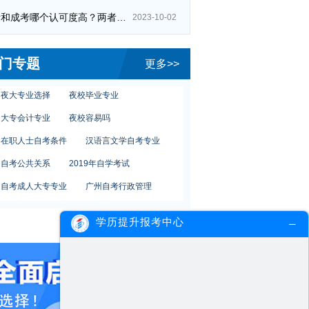
自考和成考哪个认可度高？两者区别在哪？
2023-10-02
自考简单
自考报班费
自考前途
自考选哪些专业
自考书籍购买
门专题
更多>>
广州夜校报考
广州成人教育本科
夜大专业选择
夜校毕业专业
大专会计专业
夜校容易吗
在职人士自考条件
汉语言文学自考专业
自考公共关系
2019年自学考试
自考成人大专专业
广州自考行政管理
夜校自学考试时间
学历提升报考中心
财经大学市场营销专业
夜大怎么样选择
自考简单
自考报班费
自考前途
自考选哪些专业
自考书籍购买
广州夜校报考
广州成人教育本科