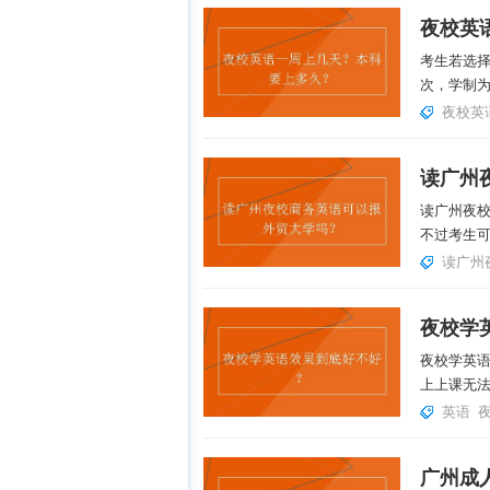
夜校英
考生若选
次，学制为
夜校英
读广州夜
不过考生可
读广州
夜校学
夜校学英
上上课无法
英语
广州成