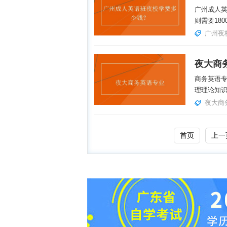
广州成人英
则需要180
广州夜
夜大商
商务英语
理理论知识
夜大商
首页
上一