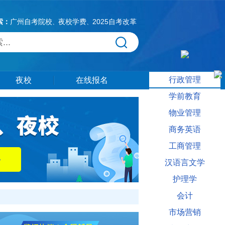
索：
广州自考院校
夜校学费
2025自考改革
、
、
行政管理
夜校
在线报名
学前教育
物业管理
商务英语
工商管理
汉语言文学
护理学
会计
市场营销
语教育相关信息供大家参考。