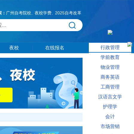
索：
广州自考院校
夜校学费
2025自考改革
、
、
行政管理
夜校
在线报名
学前教育
物业管理
商务英语
工商管理
汉语言文学
护理学
会计
市场营销