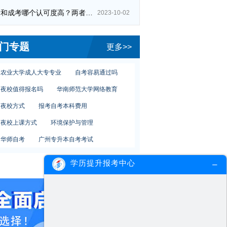
自考和成考哪个认可度高？两者区别在哪？
2023-10-02
自考学位材料申请
广州夜校费用贵吗
研究生报考
初中学历报自考大专
门专题
更多>>
大专在哪报名
广州的大学夜校
农业大学成人大专专业
自考容易通过吗
夜校值得报名吗
华南师范大学网络教育
夜校方式
报考自考本科费用
夜校上课方式
环境保护与管理
华师自考
广州专升本自考考试
自考本科条件
江门自考报名
学历提升报考中心
自考就业率前景
医科大学营养食品与健康
自考学位材料申请
广州夜校费用贵吗
研究生报考
初中学历报自考大专