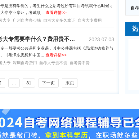
大专是没有学制的，考生什么之后考过所有科目考试就什么时候可
大专毕业拿证，考试顺...
查看详情>>
考大专
广州自考多少钱
自考大专多久拿证
自考大专费用
热
深圳自考大专需要学什么？费用贵不贵？
2023-07-03
大专一般要考公共课和专业课，其中公共课包括《思想道德修养与
、《毛泽东思想和中国...
查看详情>>
考大专
深圳自考费用
自考大专贵不贵
自考贵不贵
2
...
81
下一页
末页