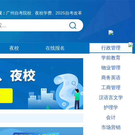
索：
广州自考院校
夜校学费
2025自考改革
、
、
行政管理
夜校
在线报名
学前教育
物业管理
商务英语
工商管理
汉语言文学
护理学
会计
市场营销
关信息供大家参考。