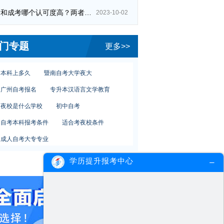
行政管理自考科目
深圳夜校报名
自考和成考哪个认可度高？两者区别在哪？
2023-10-02
怎么报读广州夜校
夜校什么时候报名
本科自考多少钱
华师网络教育文凭
门专题
更多>>
自考报名费
财经大学自考大专
本科上多久
暨南自考大学夜大
广州自考报名
专升本汉语言文学教育
夜校是什么学校
初中自考
自考本科报考条件
适合考夜校条件
成人自考大专专业
自考广告设计与制作专业
学历提升报考中心
女生选择什么专业
专升本财税专业
行政管理自考科目
深圳夜校报名
怎么报读广州夜校
夜校什么时候报名
本科自考多少钱
华师网络教育文凭