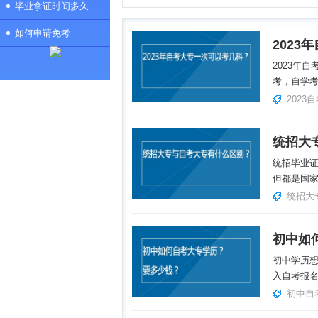
毕业拿证时间多久
如何申请免考
202
2023年
考，自学考
2023
统招大
统招毕业
但都是国家
统招大
初中如
初中学历
入自考报名
初中自