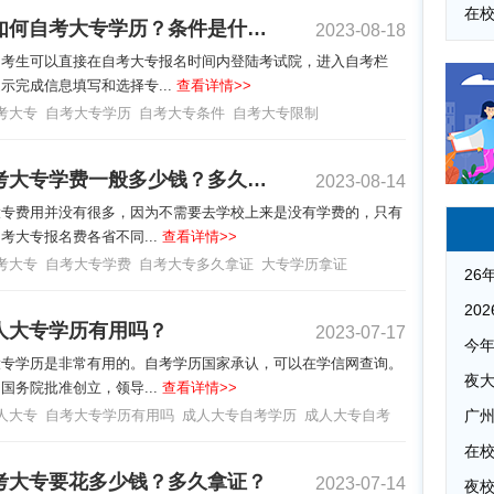
初中生如何自考大专学历？条件是什么？
2023-08-18
的考生可以直接在自考大专报名时间内登陆考试院，进入自考栏
示完成信息填写和选择专...
查看详情>>
考大专
自考大专学历
自考大专条件
自考大专限制
成人自考大专学费一般多少钱？多久拿证？
2023-08-14
大专费用并没有很多，因为不需要去学校上来是没有学费的，只有
考大专报名费各省不同...
查看详情>>
考大专
自考大专学费
自考大专多久拿证
大专学历拿证
人大专学历有用吗？
2023-07-17
大专学历是非常有用的。自考学历国家承认，可以在学信网查询。
夜
国务院批准创立，领导...
查看详情>>
人大专
自考大专学历有用吗
成人大专自考学历
成人大专自考
广
考大专要花多少钱？多久拿证？
2023-07-14