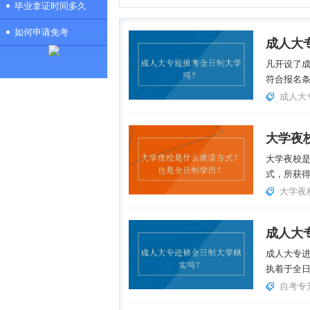
毕业拿证时间多久
如何申请免考
成人大
凡开设了
符合报名条
成人大
大学夜校
式，所获得
大学夜
成人大
成人大专
执着于全日
自考专