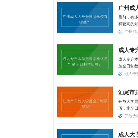
广州成
目前，有
有较高的知
广州成
成人专升
加全日制教
成人专
汕尾市
开放大学
历，非全
开放大
成人大