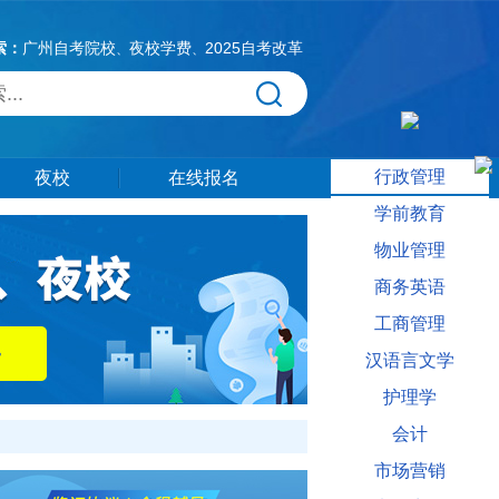
索：
广州自考院校
夜校学费
2025自考改革
、
、
行政管理
夜校
在线报名
学前教育
物业管理
商务英语
工商管理
汉语言文学
护理学
会计
市场营销