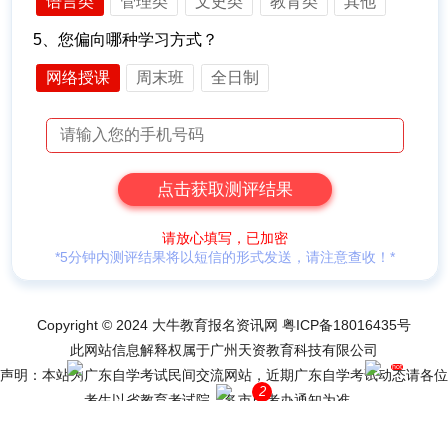
语言类
管理类
文史类
教育类
其他
5、您偏向哪种学习方式？
网络授课
周末班
全日制
请放心填写，已加密
*5分钟内测评结果将以短信的形式发送，请注意查收！*
Copyright © 2024 大牛教育报名资讯网
粤ICP备18016435号
此网站信息解释权属于广州天资教育科技有限公司
hot
声明：本站为广东自学考试民间交流网站，近期广东自学考试动态请各位
网站导航
网上报名
2
考生以省教育考试院、各市自考办通知为准。