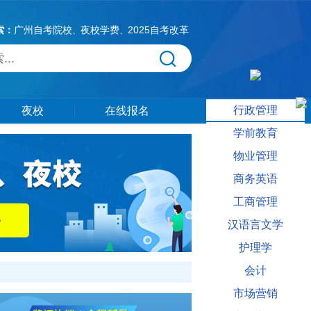
索：
广州自考院校
夜校学费
2025自考改革
、
、
行政管理
夜校
在线报名
学前教育
物业管理
商务英语
工商管理
汉语言文学
护理学
会计
市场营销
更多自考需要什么条件相关信息供大家参考。