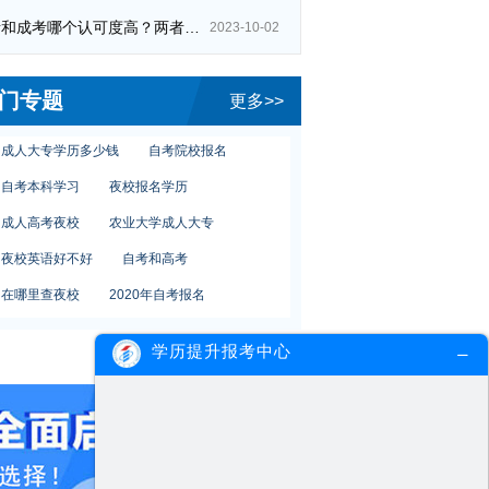
自考和成考哪个认可度高？两者区别在哪？
2023-10-02
自考专业答辩办法
自考本科考多少门
华南师范大学夜大汉语言文学教育
门专题
更多>>
自考报名流程
师范大学夜校报名
成人大专学历多少钱
自考院校报名
自考本科学习
夜校报名学历
成人高考夜校
农业大学成人大专
夜校英语好不好
自考和高考
在哪里查夜校
2020年自考报名
夜大报名专业
华师自考报名
学历提升报考中心
自考复习重点方法
华师人力资源管理
专插本费用
自考专业答辩办法
自考本科考多少门
华南师范大学夜大汉语言文学教育