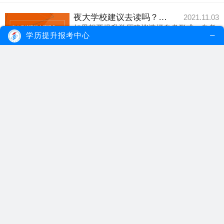
夜大学校建议去读吗？文凭有用吗？
2021.11.03
如果想要提升学历建议选择自考形式，自考
学历提升报考中心
文凭比夜大学校...
【详细内容】
夜大学校
夜大学校文凭
夜大文凭有用吗
汕头自考大专怎么选择院校？
2021.06.01
汕头自考大专选择院校还是要从自身实际需
求出发，例如兴...
【详细内容】
汕头自考大专
自考大专院校
自考大专
夜大学历有没有用？
2020.12.16
夜大毕业享受同等待遇，都是属于国民教育
系列，教育部电...
【详细内容】
夜大学历
夜大作用
夜大文凭
广州夜大学校有哪些？学习形式有几种？
2020.06.11
考生报考广州夜大可以选择的学校有很多，
考生报读的学习...
【详细内容】