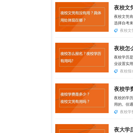
夜校文凭
选择自考
夜校文
夜校怎
夜校学历
业设置实用
夜校报
夜校学
夜校的学
用的。但通
夜校学
夜大学