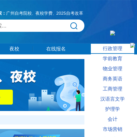
索：
广州自考院校
夜校学费
2025自考改革
、
、
行政管理
夜校
在线报名
学前教育
物业管理
商务英语
工商管理
汉语言文学
护理学
会计
市场营销
信息供大家参考。