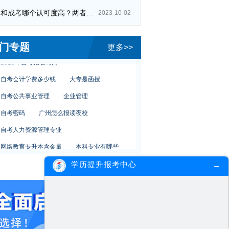
夜校学习好不好
成人学习方式
自考和成考哪个认可度高？两者区别在哪？
2023-10-02
自考本科报名费
夜大和函授
自考专升本考试成绩
成人本科考研究生
门专题
更多>>
2019年自考报名时间
自考会计学费多少钱
大专是函授
自考公共事业管理
企业管理
自考密码
广州怎么报读夜校
自考人力资源管理专业
网络教育专升本含金量
本科专业有哪些
广州教育学院
初中学历自考大专
学历提升报考中心
成人高考夜校
广州读夜校
夜校学习好不好
成人学习方式
自考本科报名费
夜大和函授
自考专升本考试成绩
成人本科考研究生