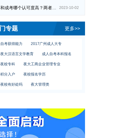
自考和成考哪个认可度高？两者区别在哪？
2023-10-02
专升本人力资源管理
成人大专教育
初中成人自考
夜校网络班报名
门专题
更多>>
护士发展前景
自考考试难吗
自考获得能力
2017广州成人大专
夜大汉语言文学教育
成人自考本科报名
夜校专科
夜大工商企业管理专业
积分入户
夜校报名学历
夜校有好处吗
夜大管理类
初中报名夜大条件
护理自考报名
夜校哪家好
广州夜校法律专业
专升本人力资源管理
成人大专教育
初中成人自考
夜校网络班报名
护士发展前景
自考考试难吗