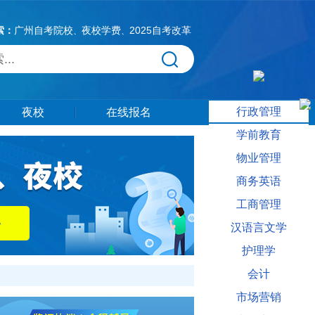
索：
广州自考院校
夜校学费
2025自考改革
、
、
行政管理
夜校
在线报名
学前教育
物业管理
商务英语
工商管理
汉语言文学
护理学
会计
市场营销
，还有更多自考本科要花多少钱相关信息供大家参考。