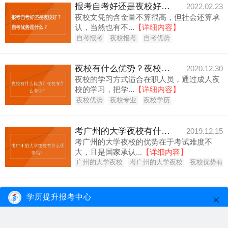
报考自考好还是夜校好？自考优势是什么？
2022.02.23
夜校文凭的含金量不算很高，但社会还算承
认，当然也有不...
【详细内容】
自考报考
夜校报考
自考优势
夜校有什么优势？夜校有什么专业？
2020.12.30
夜校的学习方式适合在职人员，通过成人夜
校的学习，把学...
【详细内容】
夜校优势
夜校专业
夜校学历
考广州的大学夜校有什么优势吗？
2019.12.15
考广州的大学夜校的优势在于考试难度不
大，且是国家承认...
【详细内容】
广州的大学夜校
考广州的大学夜校
夜校优势有
广东哪些夜校实力比较占优势？决定因素是什么？
2019.08.15
学历提升报考中心
广东夜校办学高校较多，比较占优势的决定
因素的是教学经...
【详细内容】
广东夜校
夜校
夜校大学实力