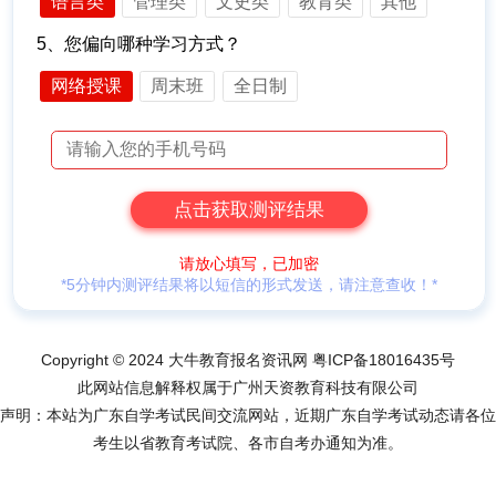
语言类
管理类
文史类
教育类
其他
5、您偏向哪种学习方式？
网络授课
周末班
全日制
请放心填写，已加密
*5分钟内测评结果将以短信的形式发送，请注意查收！*
Copyright © 2024 大牛教育报名资讯网
粤ICP备18016435号
此网站信息解释权属于广州天资教育科技有限公司
声明：本站为广东自学考试民间交流网站，近期广东自学考试动态请各位
考生以省教育考试院、各市自考办通知为准。