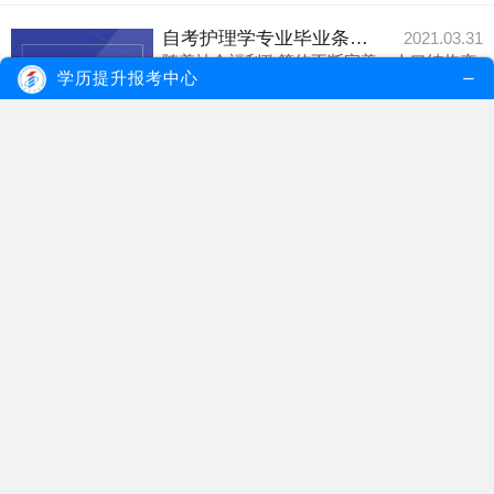
自考护理学专业毕业条件是什么？好就业吗？
2021.03.31
随着社会福利政策的不断完善，人口结构变
学历提升报考中心
化带来的问题也...
【详细内容】
自考护理学
自考毕业条件
自考就业
自考护理学本科专业有什么报名要求？
2021.03.28
无论是从专业性还是技术性要求上来讲，护
理行业对于从业...
【详细内容】
自考护理学
自考本科专业
自考报名要求
自考本科护理学专业难吗？
2020.12.23
自考本科护理学专业的科目课程较多，其中
包含了13门必考...
【详细内容】
自考本科专业
自考护理学
自考专业
女生选自考本科护理学适合吗？
2020.12.19
护理学专业的就业前景是十分乐观，考生毕
业后可在护理领...
【详细内容】