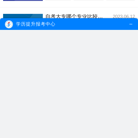
自考大专哪个专业比较容易考？
2023.06.12
自考比较容易过关的专业是文科类专业，如
学历提升报考中心
行政管理、学前...
【详细内容】
自考大专专业
自考哪个专业简单
成人自考大专
自考大专多少钱？一般多久拿证？
2023.05.01
自考大专不需要缴纳学费的，具体费用需要
结合到选择的学...
【详细内容】
自考大专多少钱
自考大专费用
自考多久拿证
初中文凭自考大专选什么专业？
2023.04.03
初中毕业自考大专可以选择的专业有很多，
相比较而言，文...
【详细内容】
初中文凭自考
初中自考大专
自考大专专业
自考大专学费大约是多少？
2023.03.17
自考大专是不需要缴纳学费的，若是自学的