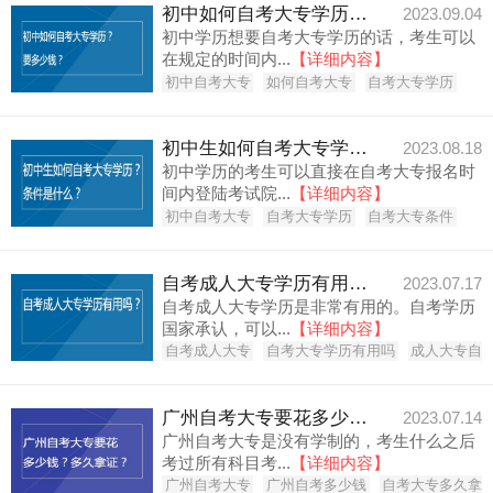
初中如何自考大专学历？要多少钱？
2023.09.04
初中学历想要自考大专学历的话，考生可以
在规定的时间内...
【详细内容】
初中自考大专
如何自考大专
自考大专学历
初中生如何自考大专学历？条件是什么？
2023.08.18
初中学历的考生可以直接在自考大专报名时
间内登陆考试院...
【详细内容】
初中自考大专
自考大专学历
自考大专条件
自考成人大专学历有用吗？
2023.07.17
自考成人大专学历是非常有用的。自考学历
国家承认，可以...
【详细内容】
自考成人大专
自考大专学历有用吗
成人大专自
广州自考大专要花多少钱？多久拿证？
2023.07.14
广州自考大专是没有学制的，考生什么之后
考过所有科目考...
【详细内容】
广州自考大专
广州自考多少钱
自考大专多久拿