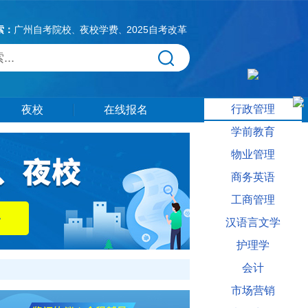
索：
广州自考院校
夜校学费
2025自考改革
、
、
行政管理
夜校
在线报名
学前教育
物业管理
商务英语
工商管理
汉语言文学
护理学
会计
市场营销
。