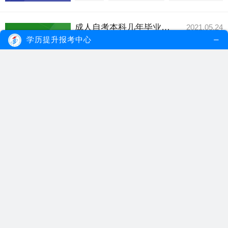
成人自考本科几年毕业？要交多少费用？
2021.05.24
由于社会就业情况的大势所趋，不少没有本
学历提升报考中心
科学历的考生，...
【详细内容】
成人自考本科
自考费用
自考本科毕业
成人自考本科毕业要满足什么条件？几年能拿证？
2021.05.22
成人自考本科考试报名门槛低，考生一般都
不用受到自己学...
【详细内容】
成人自考本科
自考本科毕业
自考毕业条件
自考大专考试通过率怎么样？几年能毕业？
2021.05.10
自考大专采取宽进严出的招生政策，考生入
学不仅不用参加...
【详细内容】
自考大专
自考大专考试
自考大专毕业
自考大专要几年才可以毕业？
2021.02.10
自考大专要通过所有课程后才能申请毕业证